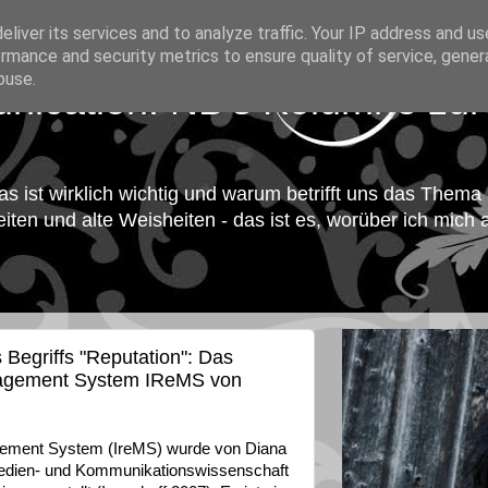
liver its services and to analyze traffic. Your IP address and u
rmance and security metrics to ensure quality of service, gene
buse.
unication: NB's Kolumne zu
 ist wirklich wichtig und warum betrifft uns das Thema 
ten und alte Weisheiten - das ist es, worüber ich mich a
 Begriffs "Reputation": Das
nagement System IReMS von
gement System (IreMS) wurde von Diana
 Medien- und Kommunikationswissenschaft