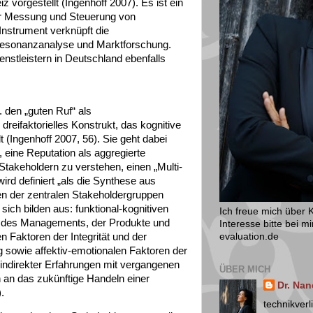
z vorgestellt (Ingenhoff 2007). Es ist ein
zur Messung und Steuerung von
Instrument verknüpft die
resonanzanalyse und Marktforschung.
enstleistern in Deutschland ebenfalls
. den „guten Ruf“ als
 dreifaktorielles Konstrukt, das kognitive
 (Ingenhoff 2007, 56). Sie geht dabei
 eine Reputation als aggregierte
takeholdern zu verstehen, einen „Multi-
ird definiert „als die Synthese aus
 der zentralen Stakeholdergruppen
sich bilden aus: funktional-kognitiven
Ich freue mich über
t des Managements, der Produkte und
Interesse bitte bei 
en Faktoren der Integrität und der
evaluation.de
sowie affektiv-emotionalen Faktoren der
 indirekter Erfahrungen mit vergangenen
ÜBER MICH
an das zukünftige Handeln einer
Dr. Na
.
technikverl