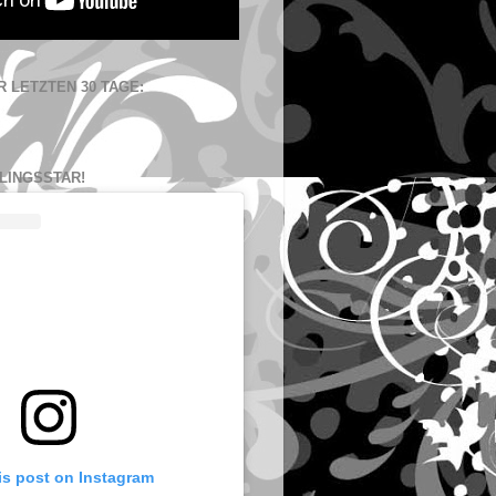
 LETZTEN 30 TAGE:
LINGSSTAR!
is post on Instagram