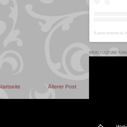
MEIN YOUTUBE KAN
tartseite
Älterer Post