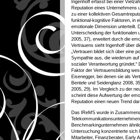
Ingenhoff erfasst bei einer Vielz
Reputation eines Unternehmens un
zu einer kollektiven Gesamtreputat
funktional-kognitive Faktoren, in 
emotionale Dimension unterteilt. 
Unterscheidung der funktionalen u
2005, 37), erweitert durch die e
Vertrauens sieht Ingenhoff über d
„Vertrauen bildet sich über eine p
Sympathie aus, die wiederum auf
sozialer Verantwortung gründet.“ 
Faktor der Vertrauensbildung wese
Eisenegger, bei denen sie als Vert
Bentele und Seidenglanz 2008, 35
2005, 29). Im Vergleich zu der n
scheint diese Aufwertung der em
Reputation einen neuen Trend darz
Das IReMS wurde in Zusammenarbe
Telekommunikationsunternehmen 
Benchmarkingunternehmen ähnliche
Untersuchung konzentrierte sich 
Mitarbeiter, Finanzberater, Early 