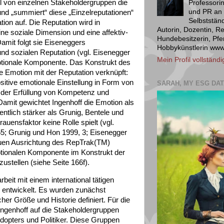
ahl von einzelnen Stakeholdergruppen die
Professori
und PR an 
d „summiert“ diese „Einzelreputationen“
Selbstständ
ion auf. Die Reputation wird in
Autorin, Dozentin, Re
eine soziale Dimension und eine affektiv-
Hundebesitzerin, Pfe
Damit folgt sie Eiseneggers
Hobbykünstlerin ww
nd sozialen Reputation (vgl. Eisenegger
Mein Profil vollständ
motionale Komponente. Das Konstrukt des
ie Emotion mit der Reputation verknüpft:
ositive emotionale Einstellung in Form von
SARAH, MY ESG DAT
 der Erfüllung von Kompetenz und
Damit gewichtet Ingenhoff die Emotion als
ntlich stärker als Grunig, Bentele und
rauensfaktor keine Rolle spielt (vgl.
5; Grunig und Hon 1999, 3; Eisenegger
euen Ausrichtung des RepTrak(TM)
otionalen Komponente im Konstrukt der
ustellen (siehe Seite 166f).
it mit einem international tätigen
entwickelt. Es wurden zunächst
r Größe und Historie definiert. Für die
Ingenhoff auf die Stakeholdergruppen
Adopters und Politiker. Diese Gruppen