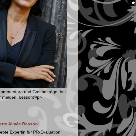
 Kommentare und Gastbeiträge, bei
mir melden: besson@pr-
nette Aimée Besson
iebte Expertin für PR-Evaluation.