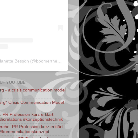
A post shared by Nanette Besson (@boomerthegoldenirish)
UF YOUTUBE
rg - a crisis communication model
berg“ Crisis Communication Model
PR Profession kurz erklärt.
licrelations #konzeptionstechnik
rche. PR Profession kurz erklärt.
 #kommunikationskonzept