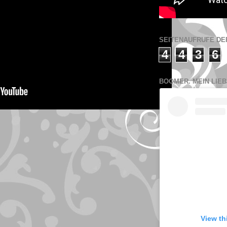
SEITENAUFRUFE DER
4
4
3
6
BOOMER. MEIN LIEB
View th