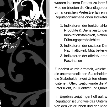
wurden in einem Pretest zu ihrer 
Medien bildeten die Grundlage d
umfangreichen Pretestverfahren w
Reputationsdimensionen Indikatoren
Indikatoren der funktional-k
Produkte & Dienstleistungen,
Innovationsfähigkeit, Nati
Führungspersönlichkeit
Indikatoren der sozialen D
Nachhaltigkeit, Mitarbeiterw
Indikatoren der affektiv-e
Faszination
Zunächst wurde ermittelt, welche 
die unterschiedlichen Stakeholde
die Stakeholder zwei Unternehmen
Kriterien. Gleichzeitig wurde die 
untersucht, in Quantität und Qualit
Im Ergebnis zeigt Ingenhoff auf, wi
Reputation ist und wie das Unte
von den Zielgruppen und den Medi