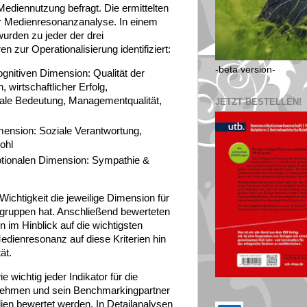
Mediennutzung befragt. Die ermittelten
er Medienresonanzanalyse. In einem
urden zu jeder der drei
 zur Operationalisierung identifiziert:
-beta version-
ognitiven Dimension: Qualität der
 wirtschaftlicher Erfolg,
onale Bedeutung, Managementqualität,
JETZT BESTELLEN!
imension: Soziale Verantwortung,
ohl
motionalen Dimension: Sympathie &
Wichtigkeit die jeweilige Dimension für
rgruppen hat. Anschließend bewerteten
 im Hinblick auf die wichtigsten
Medienresonanz auf diese Kriterien hin
ät.
e wichtig jeder Indikator für die
rnehmen und sein Benchmarkingpartner
en bewertet werden. In Detailanalysen