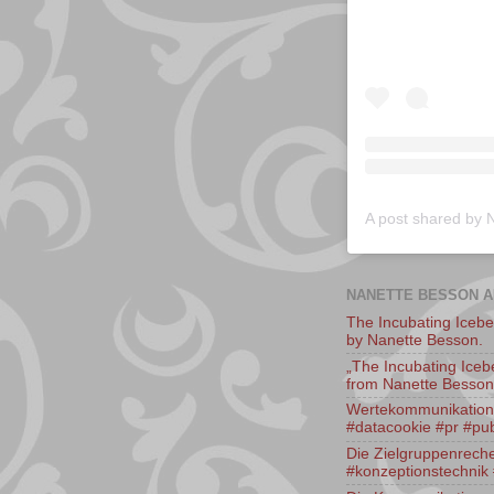
NANETTE BESSON A
The Incubating Icebe
by Nanette Besson.
„The Incubating Ice
from Nanette Besson
Wertekommunikation. 
#datacookie #pr #pub
Die Zielgruppenreche
#konzeptionstechnik