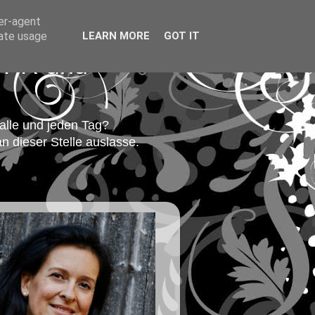
ser-agent
rate usage
LEARN MORE
GOT IT
r PR und
alle und jeden Tag?
n dieser Stelle auslasse.