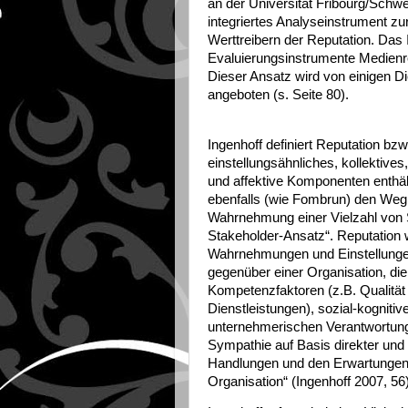
an der Universität Fribourg/Schwei
integriertes Analyseinstrument 
Werttreibern der Reputation. Das 
Evaluierungsinstrumente Medien
Dieser Ansatz wird von einigen Di
angeboten (s. Seite 80).
Ingenhoff definiert Reputation bzw
einstellungsähnliches, kollektives,
und affektive Komponenten enthält
ebenfalls (wie Fombrun) den Weg,
Wahrnehmung einer Vielzahl von S
Stakeholder-Ansatz“. Reputation w
Wahrnehmungen und Einstellungen
gegenüber einer Organisation, die 
Kompetenzfaktoren (z.B. Qualitä
Dienstleistungen), sozial-kognitiv
unternehmerischen Verantwortung 
Sympathie auf Basis direkter und
Handlungen und den Erwartungen 
Organisation“ (Ingenhoff 2007, 56)