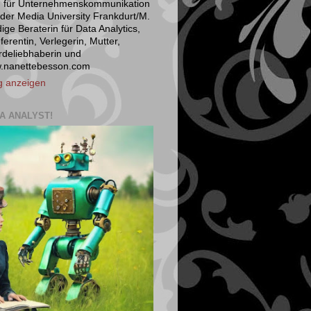
n für Unternehmenskommunikation
der Media University Frankdurt/M.
ige Beraterin für Data Analytics,
ferentin, Verlegerin, Mutter,
rdeliebhaberin und
w.nanettebesson.com
ig anzeigen
A ANALYST!